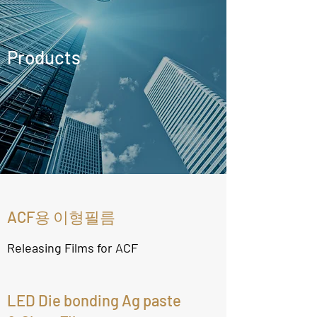
Products
ACF용 이형필름
Releasing Films for ACF
LED Die bonding Ag paste