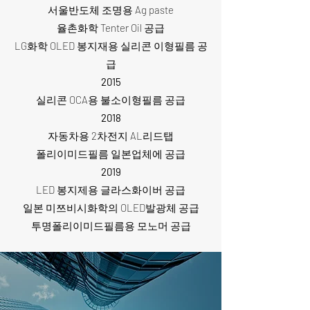
서울반도체 조명용 Ag paste
율촌화학 Tenter Oil 공급
LG화학 OLED 봉지재용 실리콘 이형필름 공
급
2015
실리콘 OCA용 불소이형필름 공급
2018
자동차용 2차전지 AL리드탭
폴리이미드필름 일본업체에 공급
2019
LED 봉지제용 글라스화이버 공급
일본 미쯔비시화학의 OLED발광체 공급
투명폴리이미드필름용 모노머 공급